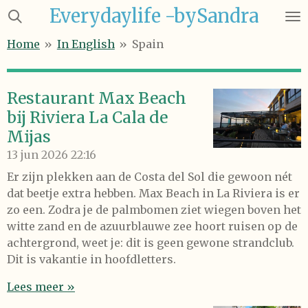
Everydaylife -bySandra
Ga
direct
Home
»
In English
»
Spain
naar
de
hoofdinhoud
Restaurant Max Beach
bij Riviera La Cala de
Mijas
13 jun 2026
22:16
Er zijn plekken aan de Costa del Sol die gewoon nét
dat beetje extra hebben. Max Beach in La Riviera is er
zo een. Zodra je de palmbomen ziet wiegen boven het
witte zand en de azuurblauwe zee hoort ruisen op de
achtergrond, weet je: dit is geen gewone strandclub.
Dit is vakantie in hoofdletters.
Lees meer »