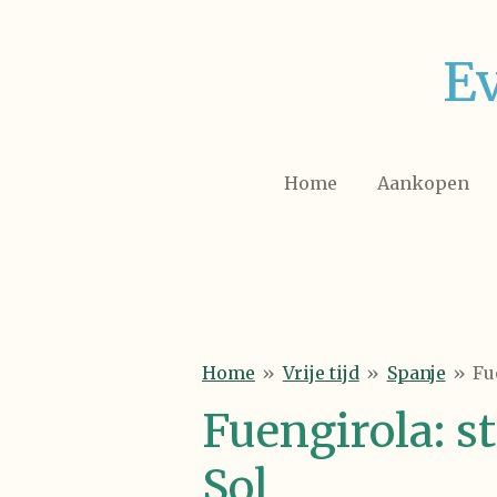
Ga
direct
E
naar
de
hoofdinhoud
Home
Aankopen
Home
»
Vrije tijd
»
Spanje
»
Fu
Fuengirola: 
Sol