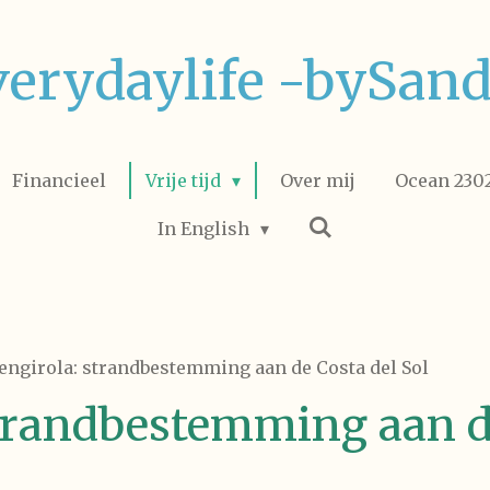
verydaylife -bySand
Financieel
Vrije tijd
Over mij
Ocean 2302
In English
engirola: strandbestemming aan de Costa del Sol
strandbestemming aan d