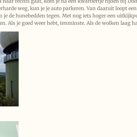
a naar rechts gaat, kom je na een kwartiertje rijden bij D
rharde weg, kun je je auto parkeren. Van daaruit loopt ee
m je de hunebedden tegen. Met nog iets hoger een uitkijkpu
ien. Als je goed weer hebt, tenminste. Als de wolken laag h