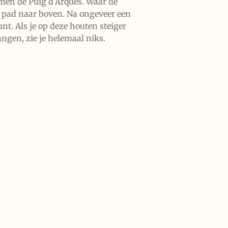
olmen de Puig d'Arques. Waar de
n pad naar boven. Na ongeveer een
nt. Als je op deze houten steiger
angen, zie je helemaal niks.