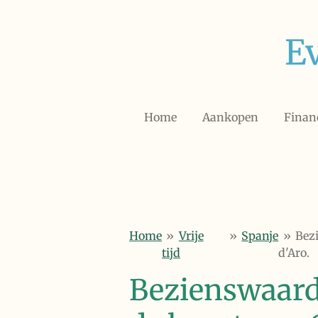
Ga
direct
E
naar
de
hoofdinhoud
Home
Aankopen
Financ
Home
»
Vrije
»
Spanje
»
Bez
tijd
d'Aro.
Bezienswaard