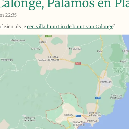
Calonge, Palamos en Pla
om 22:35
f zien als je
een villa huurt in de buurt van Calonge
?