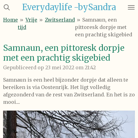
Everydaylife -bySandra
Ga
direct
Home
»
Vrije
»
Zwitserland
»
Samnaun, een
naar
tijd
pittoresk dorpje met
de
een prachtig skigebied
hoofdinhoud
Samnaun, een pittoresk dorpje
met een prachtig skigebied
Gepubliceerd op 23 mei 2022 om 21:42
Samnaun is een heel bijzonder dorpje dat alleen te
bereiken is via Oostenrijk. Het ligt volledig
afgezonderd van de rest van Zwitserland. En het is zo
mooi....