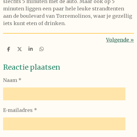
slechts 5 minuten met de auto. Maar ook op 5
minuten liggen een paar hele leuke strandtenten
aan de boulevard van Torremolinos, waar je gezellig
iets kunt eten of drinken.
Volgende
»
D
D
S
D
e
e
h
e
l
e
a
l
Reactie plaatsen
e
l
r
e
n
e
n
Naam *
E-mailadres *