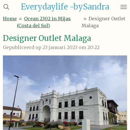
Everydaylife -bySandra
Ga
direct
Home
»
Ocean 2302 in Mijas
»
Designer Outlet
naar
(Costa del Sol)
Malaga
de
hoofdinhoud
Designer Outlet Malaga
Gepubliceerd op 23 januari 2023 om 20:22