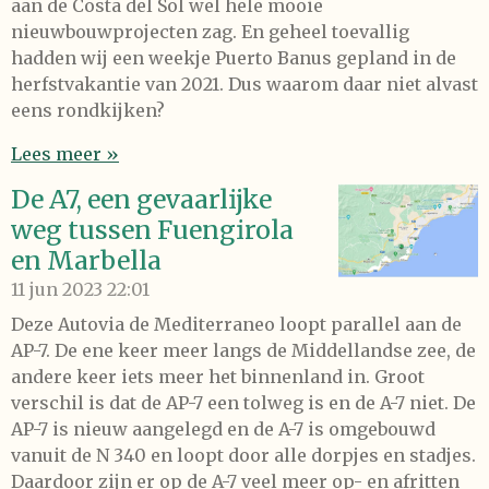
aan de Costa del Sol wel hele mooie
nieuwbouwprojecten zag. En geheel toevallig
hadden wij een weekje Puerto Banus gepland in de
herfstvakantie van 2021. Dus waarom daar niet alvast
eens rondkijken?
Lees meer »
De A7, een gevaarlijke
weg tussen Fuengirola
en Marbella
11 jun 2023
22:01
Deze Autovia de Mediterraneo loopt parallel aan de
AP-7. De ene keer meer langs de Middellandse zee, de
andere keer iets meer het binnenland in. Groot
verschil is dat de AP-7 een tolweg is en de A-7 niet. De
AP-7 is nieuw aangelegd en de A-7 is omgebouwd
vanuit de N 340 en loopt door alle dorpjes en stadjes.
Daardoor zijn er op de A-7 veel meer op- en afritten